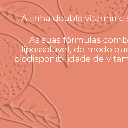
A linha double vitamin c
As suas fórmulas combi
lipossolúvel, de modo 
biodisponibilidade de vit