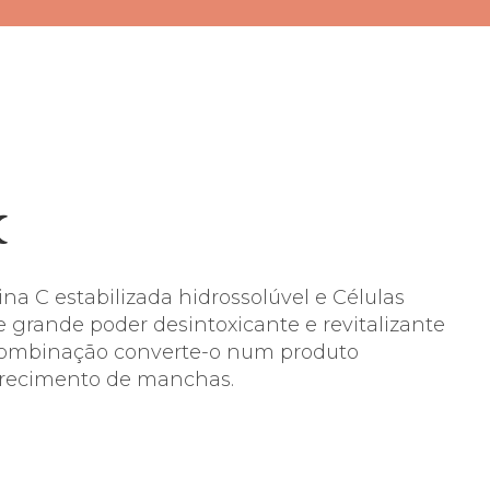
☾
ina C estabilizada hidrossolúvel e Células
e grande poder desintoxicante e revitalizante
 combinação converte-o num produto
arecimento de manchas.