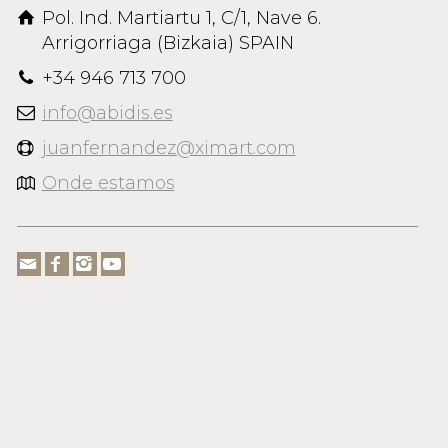
Pol. Ind. Martiartu 1, C/1, Nave 6.
Arrigorriaga (Bizkaia) SPAIN
+34 946 713 700
info@abidis.es
juanfernandez@ximart.com
Onde estamos