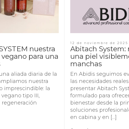
12 de noviembre de 2025
SYSTEM nuestra
Abitach System: 
 vegano para una
una piel visible
s
manchas
a aliada diaria de la
En Abidis seguimos e
, ampliamos nuestra
las necesidades reales
imprescindible: la
presentar Abitach Sys
egano tipo III,
formulado para ofrece
a regeneración
bienestar desde la pr
soluciones profesional
en cabina y en […]