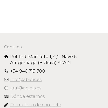
Contacto
Pol. Ind. Martiartu 1, C/1, Nave 6.
Arrigorriaga (Bizkaia) SPAIN
+34 946 713 700
info@abidis.es
raul@abidis.es
Dónde estamos
Formulario de contacto