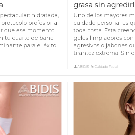
a
grasa sin agredir
CUIDADO DEL CONTORNO DE
SPECIFIC
OJOS Y PESTAÑAS
ABIDIS RESCUE
spectacular: hidratada,
Uno de los mayores mi
PROTECCIÓN SOLAR
protocolo profesional
cuidado personal es qu
SUN PROTECT
der que ese momento
toda costa. Esta creen
 en tu cuarto de baño
geles limpiadores con 
minante para el éxito
agresivos o jabones q
tirantez extrema. Sin 
ABIDIS
Cuidado Facial