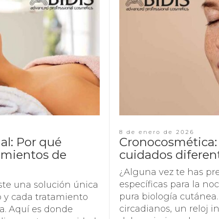
8 de enero de 2026
al: Por qué
Cronocosmética: 
tamientos de
cuidados diferen
¿Alguna vez te has pr
específicas para la n
iste una solución única
pura biología cutánea. 
o y cada tratamiento
circadianos, un reloj 
ca. Aquí es donde