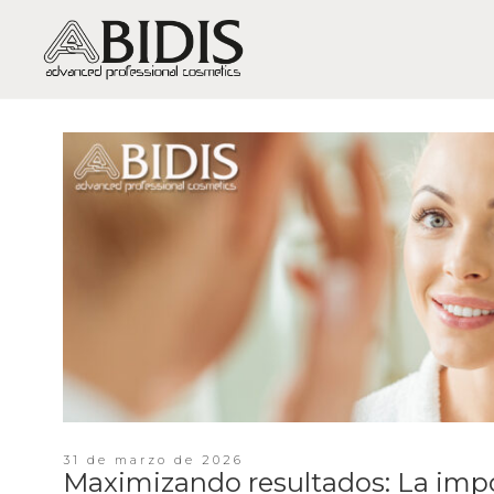
PIEL SECA / DESHIDRATACIÓN
PIEL GRASA-MIXTA / BRILLOS,
EXCESO DE GRASA, ACNÉ
PIEL SENSIBLE / SENSIBILIDAD Y
ROJECES
PIEL MADURA / ARRUGAS Y
FLACIDEZ
PIEL MUY MADURA /
REGENERACIÓN
PIEL APAGADA / FALTA DE
VITALIDAD
31 de marzo de 2026
Maximizando resultados: La impo