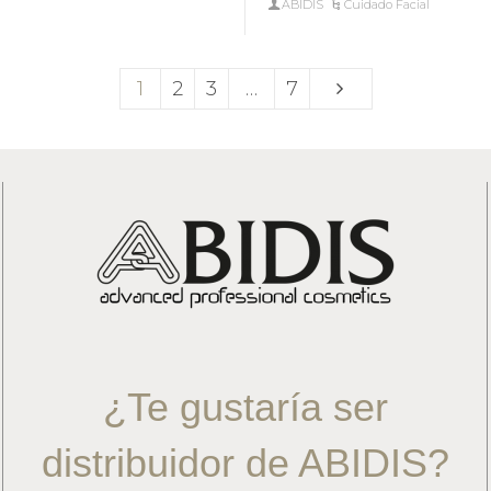
ABIDIS
Cuidado Facial
1
2
3
…
7
¿Te gustaría ser
distribuidor de ABIDIS?