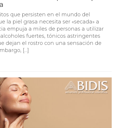
la
 CONCENTRADOS
tos que persisten en el mundo del
e la piel grasa necesita ser «secada» a
cia empuja a miles de personas a utilizar
alcoholes fuertes, tónicos astringentes
ue dejan el rostro con una sensación de
embargo, […]