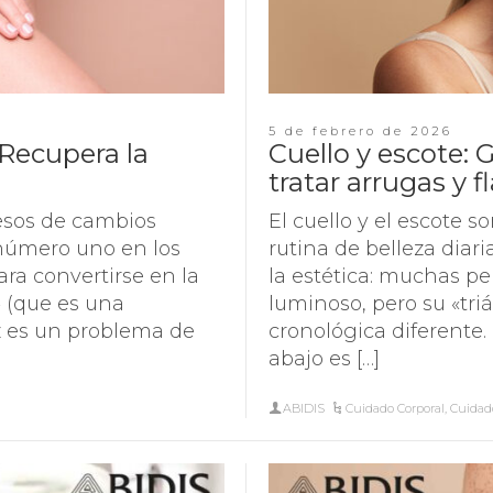
5 de febrero de 2026
: Recupera la
Cuello y escote: 
tratar arrugas y f
esos de cambios
El cuello y el escote s
 número uno en los
rutina de belleza dia
para convertirse en la
la estética: muchas pe
a» (que es una
luminoso, pero su «tri
ez es un problema de
cronológica diferente.
abajo es […]
ABIDIS
Cuidado Corporal
,
Cuidad