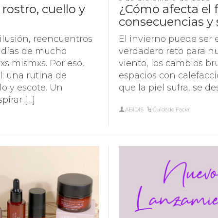
rostro, cuello y
¿Cómo afecta el fr
consecuencias y 
lusión, reencuentros
El invierno puede ser
r días de mucho
verdadero reto para nu
rxs mismxs. Por eso,
viento, los cambios br
: una rutina de
espacios con calefacc
lo y escote. Un
que la piel sufra, se de
pirar […]
ABIDIS
Cuidado Facial