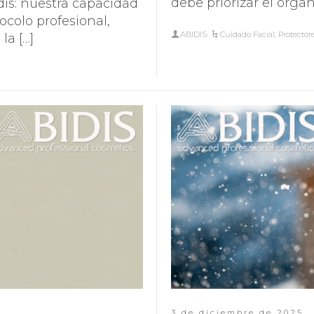
debe priorizar el organ
idis: nuestra capacidad
ocolo profesional,
ABIDIS
Cuidado Facial
,
Protectore
la […]
3 de diciembre de 2025