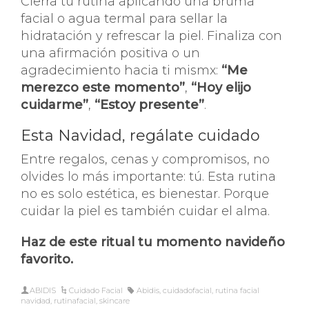
Cierra tu rutina aplicando una bruma
facial o agua termal para sellar la
hidratación y refrescar la piel. Finaliza con
una afirmación positiva o un
agradecimiento hacia ti mismx:
“Me
merezco este momento”
,
“Hoy elijo
cuidarme”
,
“Estoy presente”
.
Esta Navidad, regálate cuidado
Entre regalos, cenas y compromisos, no
olvides lo más importante: tú. Esta rutina
no es solo estética, es bienestar. Porque
cuidar la piel es también cuidar el alma.
Haz de este ritual tu momento navideño
favorito.
ABIDIS
Cuidado Facial
Abidis
,
cuidadofacial
,
rutina facial
navidad
,
rutinafacial
,
skincare