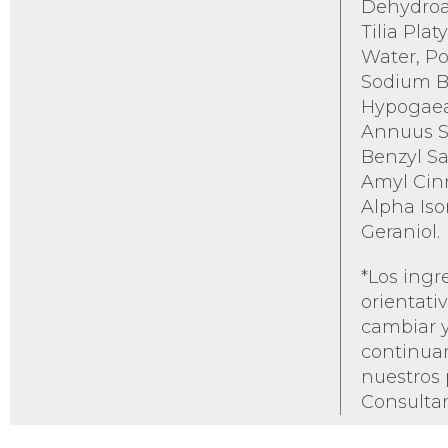
Dehydroac
Tilia Plat
Water, Po
Sodium B
Hypogaea 
Annuus Se
Benzyl Sal
Amyl Cin
Alpha Iso
Geraniol.
*Los ingr
orientati
cambiar 
continua
nuestros 
Consultar