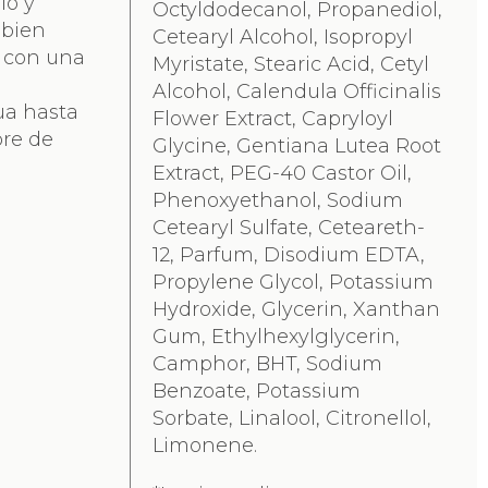
lo y
Octyldodecanol, Propanediol,
 bien
Cetearyl Alcohol, Isopropyl
r con una
Myristate, Stearic Acid, Cetyl
Alcohol, Calendula Officinalis
a hasta
Flower Extract, Capryloyl
bre de
Glycine, Gentiana Lutea Root
Extract, PEG-40 Castor Oil,
Phenoxyethanol, Sodium
Cetearyl Sulfate, Ceteareth-
12, Parfum, Disodium EDTA,
Propylene Glycol, Potassium
Hydroxide, Glycerin, Xanthan
Gum, Ethylhexylglycerin,
Camphor, BHT, Sodium
Benzoate, Potassium
Sorbate, Linalool, Citronellol,
Limonene.