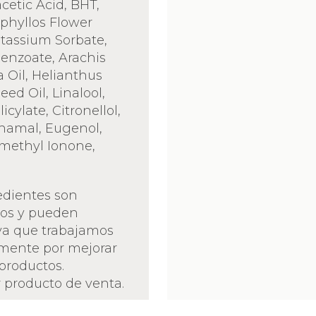
etic Acid, BHT,
yphyllos Flower
tassium Sorbate,
enzoate, Arachis
Oil, Helianthus
ed Oil, Linalool,
icylate, Citronellol,
namal, Eugenol,
methyl Ionone,
edientes son
vos y pueden
ya que trabajamos
mente por mejorar
productos.
 producto de venta.