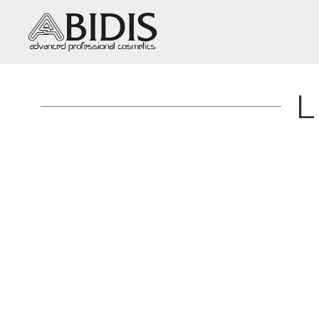
PIEL SECA / DESHIDRATACIÓN
PIEL GRASA-MIXTA / BRILLOS,
EXCESO DE GRASA, ACNÉ
PIEL SENSIBLE / SENSIBILIDAD Y
ROJECES
PIEL MADURA / ARRUGAS Y
FLACIDEZ
PIEL MUY MADURA /
REGENERACIÓN
PIEL APAGADA / FALTA DE
VITALIDAD