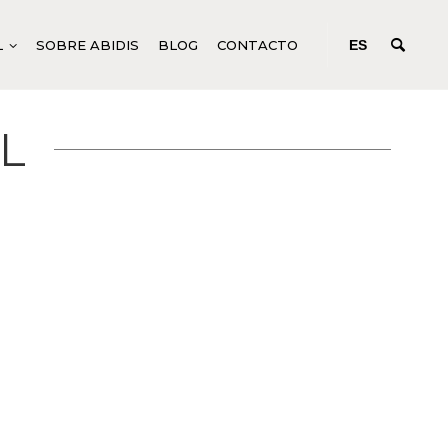
L
SOBRE ABIDIS
BLOG
CONTACTO
ES
L
IFICACIÓN
ODUCTOS CORPORALES GENÉRICOS
CONCENTRADOS DE ACCIÓN
PROFUNDA
N C SYSTEM
UIDOS PARA TRATAMIENTOS CORPORALES
EM
ODUCTOS CORPORALES ESPECÍFICOS
R SYSTEM
NICURA Y PEDICURA
SYSTEM
M
TURE
EM
ANCE