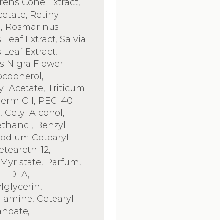
ens Cone Extract,
cetate, Retinyl
e, Rosmarinus
s Leaf Extract, Salvia
s Leaf Extract,
 Nigra Flower
Tocopherol,
l Acetate, Triticum
Germ Oil, PEG-40
, Cetyl Alcohol,
thanol, Benzyl
Sodium Cetearyl
eteareth-12,
 Myristate, Parfum,
 EDTA,
lglycerin,
lamine, Cetearyl
anoate,