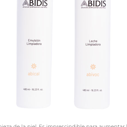
CUIDADO DEL CONTORNO DE
SPECIFIC
OJOS Y PESTAÑAS
ABIDIS RESCUE
PROTECCIÓN SOLAR
SUN PROTECT
ieza de la piel. Es imprescindible para aumentar 