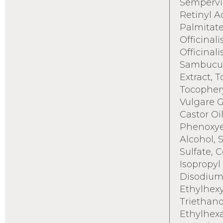
Sempervir
Retinyl A
Palmitat
Officinali
Officinali
Sambucus
Extract, 
Tocophery
Vulgare 
Castor Oil
Phenoxye
Alcohol, 
Sulfate, C
Isopropyl
Disodium
Ethylhexy
Triethano
Ethylhex