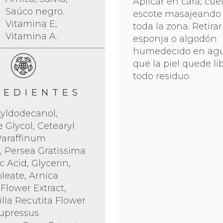
Aplicar en cara, cuel
Saúco negro.
escote masajeando
Vitamina E,
toda la zona. Retira
Vitamina A.
esponja o algodón
humedecido en agu
que la piel quede li
todo residuo.
REDIENTES
yldodecanol,
 Glycol, Cetearyl
Paraffinum
 Persea Gratissima
ic Acid, Glycerin,
oleate, Arnica
lower Extract,
la Recutita Flower
Cupressus