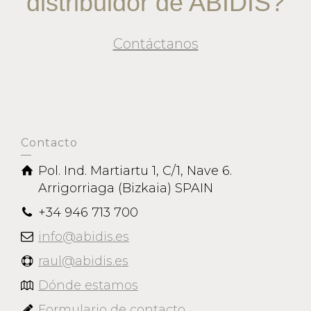
distribuidor de ABIDIS?
Contáctanos
Contacto
Pol. Ind. Martiartu 1, C/1, Nave 6.
Arrigorriaga (Bizkaia) SPAIN
+34 946 713 700
info@abidis.es
raul@abidis.es
Dónde estamos
Formulario de contacto