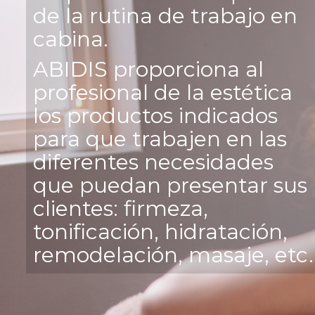
de la rutina de trabajo en
cabina.
ABIDIS proporciona al
profesional de la estética
los productos indicados
para que trabajen en las
diferentes necesidades
que puedan presentar sus
clientes: firmeza,
tonificación, hidratación,
remodelación, masaje, etc.