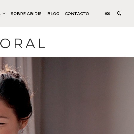
L
SOBRE ABIDIS
BLOG
CONTACTO
ES
PORAL
IFICACIÓN
ODUCTOS CORPORALES GENÉRICOS
CONCENTRADOS DE ACCIÓN
PROFUNDA
N C SYSTEM
UIDOS PARA TRATAMIENTOS CORPORALES
EM
ODUCTOS CORPORALES ESPECÍFICOS
R SYSTEM
NICURA Y PEDICURA
SYSTEM
M
TURE
EM
ANCE