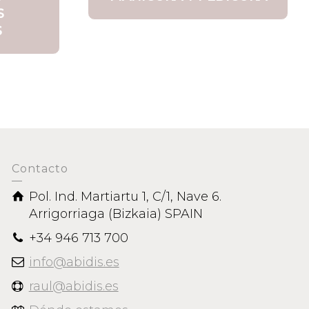
S
S
Contacto
Pol. Ind. Martiartu 1, C/1, Nave 6.
Arrigorriaga (Bizkaia) SPAIN
+34 946 713 700
info@abidis.es
raul@abidis.es