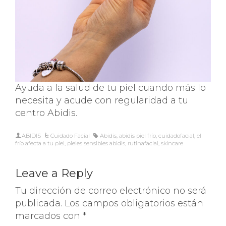
Ayuda a la salud de tu piel cuando más lo
necesita y acude con regularidad a tu
centro Abidis.
ABIDIS
Cuidado Facial
Abidis
,
abidis piel frío
,
cuidadofacial
,
el
frío afecta a tu piel
,
pieles sensibles abidis
,
rutinafacial
,
skincare
Leave a Reply
Tu dirección de correo electrónico no será
publicada.
Los campos obligatorios están
marcados con
*