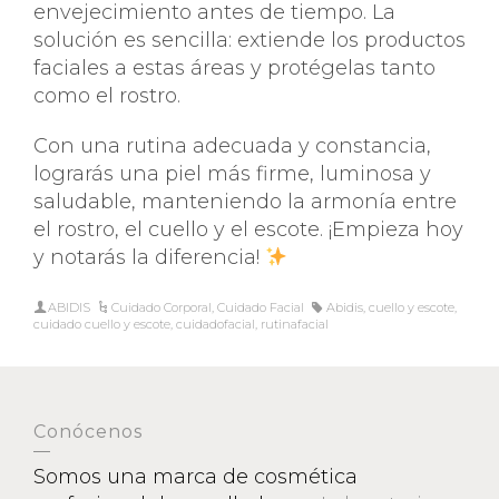
envejecimiento antes de tiempo. La
solución es sencilla: extiende los productos
faciales a estas áreas y protégelas tanto
como el rostro.
Con una rutina adecuada y constancia,
lograrás una piel más firme, luminosa y
saludable, manteniendo la armonía entre
el rostro, el cuello y el escote. ¡Empieza hoy
y notarás la diferencia!
ABIDIS
Cuidado Corporal
,
Cuidado Facial
Abidis
,
cuello y escote
,
cuidado cuello y escote
,
cuidadofacial
,
rutinafacial
Conócenos
Somos una marca de cosmética