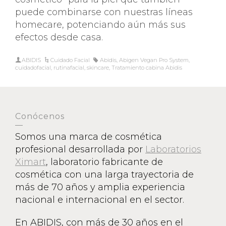
puede combinarse con nuestras líneas
homecare, potenciando aún más sus
efectos desde casa.
ABIDIS
Cuidado Facial
Abidis
,
Abigen Vegan Pro System
,
cuidadofacial
,
rutinafacial
,
skincare
,
Tratamiento cabina Abidis
Conócenos
Somos una marca de cosmética
profesional desarrollada por
Laboratorios
Ximart
, laboratorio fabricante de
cosmética con una larga trayectoria de
más de 70 años y amplia experiencia
nacional e internacional en el sector.
En ABIDIS, con más de 30 años en el