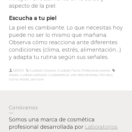
aspecto de la piel.
Escucha a tu piel
La piel es cambiante. Lo que necesitas hoy
puede no ser lo mismo que mañana.
Observa cómo reacciona ante diferentes
condiciones (clima, estrés, alimentación…)
y adapta tu rutina según sus señales.
ABIDIS
Cuidado Corporal
,
Cuidado Facial
,
Protectores solares
Abidis
,
cuidado postsolar
,
cuidadofacial
,
piel deshidratada
,
Piel seca
,
rutina Abidis
,
skincare
Conócenos
Somos una marca de cosmética
profesional desarrollada por
Laboratorios