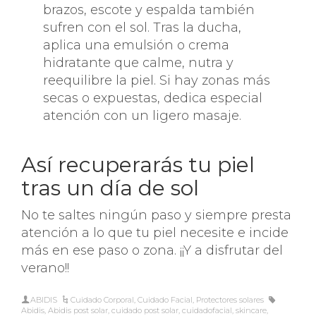
brazos, escote y espalda también
sufren con el sol. Tras la ducha,
aplica una emulsión o crema
hidratante que calme, nutra y
reequilibre la piel. Si hay zonas más
secas o expuestas, dedica especial
atención con un ligero masaje.
Así recuperarás tu piel
tras un día de sol
No te saltes ningún paso y siempre presta
atención a lo que tu piel necesite e incide
más en ese paso o zona. ¡¡Y a disfrutar del
verano!!
ABIDIS
Cuidado Corporal
,
Cuidado Facial
,
Protectores solares
Abidis
,
Abidis post solar
,
cuidado post solar
,
cuidadofacial
,
skincare
,