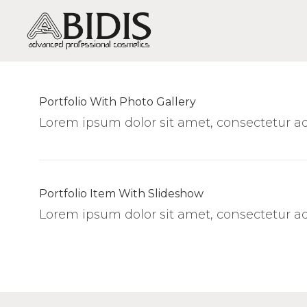
Portfolio With Photo Gallery
PIEL SECA / DESHIDRATACIÓN
Lorem ipsum dolor sit amet, consectetur adi
PIEL GRASA-MIXTA / BRILLOS,
EXCESO DE GRASA, ACNÉ
PIEL SENSIBLE / SENSIBILIDAD Y
ROJECES
Portfolio Item With Slideshow
PIEL MADURA / ARRUGAS Y
Lorem ipsum dolor sit amet, consectetur adi
FLACIDEZ
PIEL MUY MADURA /
REGENERACIÓN
PIEL APAGADA / FALTA DE
VITALIDAD