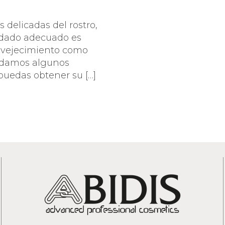
DADO DEL CONTORNO DE
SPECIFIC
Y PESTAÑAS
ABIDIS RESCUE CONCEN
 delicadas del rostro,
TECCIÓN SOLAR
uidado adecuado es
SUN PROTECT
envejecimiento como
te damos algunos
 puedas obtener su […]