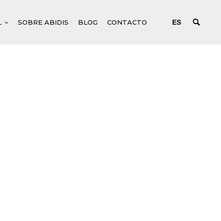
L
SOBRE ABIDIS
BLOG
CONTACTO
ES
N
ODUCTOS CORPORALES GENÉRICOS
CONCENTRADOS DE ACCIÓN
PROFUNDA
EM
UIDOS PARA TRATAMIENTOS CORPORALES
ODUCTOS CORPORALES ESPECÍFICOS
M
NICURA Y PEDICURA