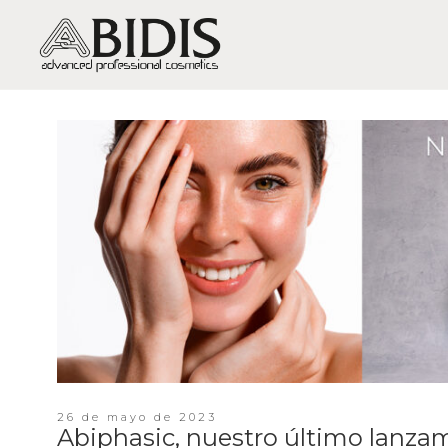
PIEL SECA / DESHIDRATACIÓN
PIEL GRASA-MIXTA / BRILLOS,
EXCESO DE GRASA, ACNÉ
PIEL SENSIBLE / SENSIBILIDAD Y
ROJECES
PIEL MADURA / ARRUGAS Y
FLACIDEZ
PIEL MUY MADURA /
REGENERACIÓN
PIEL APAGADA / FALTA DE
VITALIDAD
26 de mayo de 2023
Abiphasic, nuestro último lanza