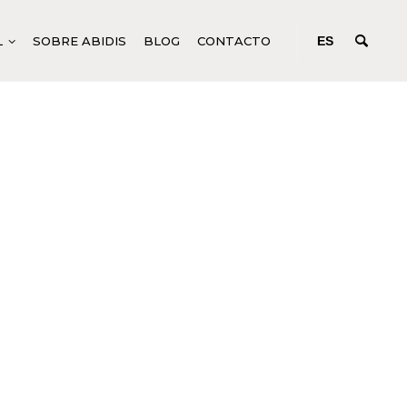
L
SOBRE ABIDIS
BLOG
CONTACTO
ES
IFICACIÓN
ODUCTOS CORPORALES GENÉRICOS
CONCENTRADOS DE ACCIÓN
PROFUNDA
N C SYSTEM
UIDOS PARA TRATAMIENTOS CORPORALES
EM
ODUCTOS CORPORALES ESPECÍFICOS
R SYSTEM
NICURA Y PEDICURA
SYSTEM
M
TURE
EM
ANCE