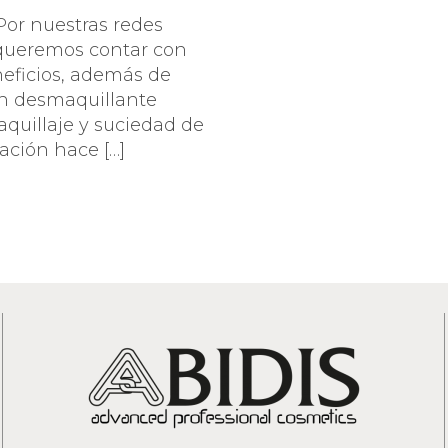
CUIDADO DEL CONTORNO DE
SPECIFIC
Por nuestras redes
OJOS Y PESTAÑAS
ABIDIS RESCUE
 queremos contar con
PROTECCIÓN SOLAR
neficios, además de
SUN PROTECT
un desmaquillante
maquillaje y suciedad de
lación hace […]