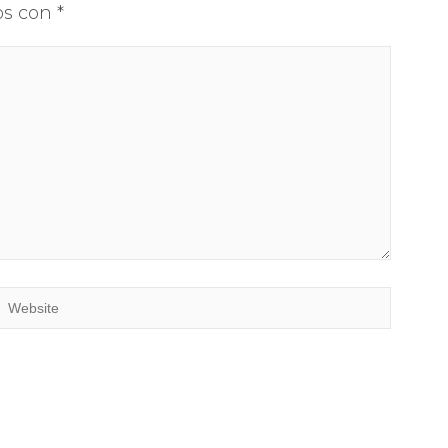
os con
*