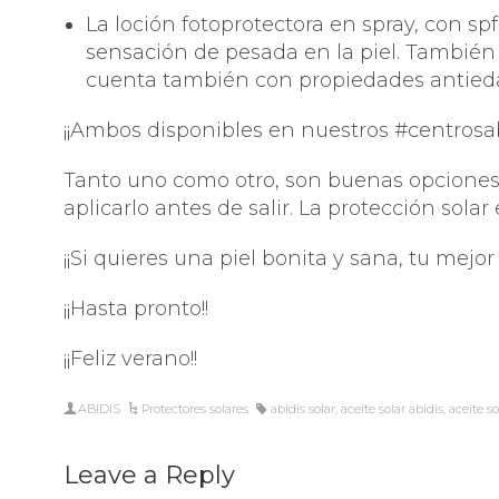
CUI
La loción fotoprotectora en spray, con spf
OJOS 
sensación de pesada en la piel. También 
PRO
cuenta también con propiedades antieda
¡¡Ambos disponibles en nuestros #centrosab
Tanto uno como otro, son buenas opciones p
aplicarlo antes de salir. La protección sol
¡¡Si quieres una piel bonita y sana, tu mejor 
¡¡Hasta pronto!!
¡¡Feliz verano!!
ABIDIS
Protectores solares
abidis solar
,
aceite solar abidis
,
aceite so
Leave a Reply