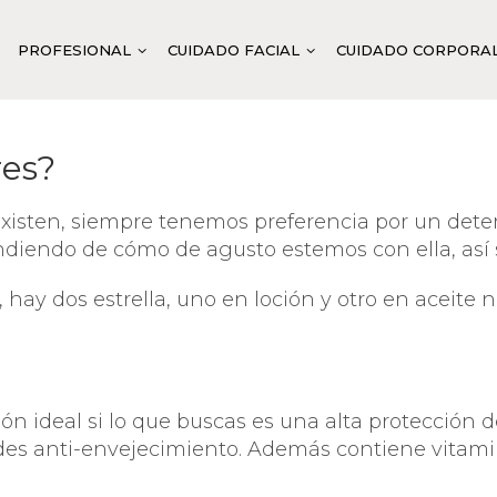
PROFESIONAL
CUIDADO FACIAL
CUIDADO CORPORA
res?
IEZA Y TONIFICACIÓN
LIMPIEZA FACIAL
LIMPIEZA Y TONIFICACIÓ
PR
RATACIÓN
TONIFICACIÓN FACIAL
DOUBLE VITAMIN C SYST
FL
xisten, siempre tenemos preferencia por un dete
iendo de cómo de agusto estemos con ella, así se
LIBRANTE
EXFOLIACIÓN
ANTI-AGE SYSTEM
PR
MANTE
MASCARILLAS
VITELLUS CAVIAR SYSTE
MA
 hay dos estrella, uno en loción y otro en aceite n
I-EDAD
ACTIVACIÓN BASE
ABIGEN VEGAN SYSTEM
MEZA
ACTIVACIÓN ESPECÍFICA
ABITACH SYSTEM
ENERACIÓN
PLUS DE TRATAMIENTO Y PROTECCIÓN
ABITENDER CULTURE
ción ideal si lo que buscas es una alta protección
INOSIDAD
TRATAMIENTO ESPECÍFICO
ABIMOIST SYSTEM
ades anti-envejecimiento. Además contiene vitamin
TAMIENTO INTENSIVO
ABIPURIFY BALANCE