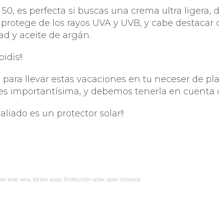
DADO DEL CONTORNO DE
SPECIFIC
 50, es perfecta si buscas una crema ultra ligera, 
Y PESTAÑAS
protege de los rayos UVA y UVB, y cabe destacar q
ABIDIS RESCUE CONCEN
TECCIÓN SOLAR
d y aceite de argán.
SUN PROTECT
idis!!
ara llevar estas vacaciones en tu neceser de play
ar es importantísima, y debemos tenerla en cuenta 
aliado es un protector solar!!
lar aloe vera
,
loción solar
,
Protección solar
,
solar corporal