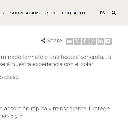
L
SOBRE ABIDIS
BLOG
CONTACTO
ES
Share
N
ODUCTOS CORPORALES GENÉRICOS
CONCENTRADOS DE ACCIÓN
PROFUNDA
EM
UIDOS PARA TRATAMIENTOS CORPORALES
rminado formato o una textura concreta. La
rá nuestra experiencia con el solar.
ODUCTOS CORPORALES ESPECÍFICOS
M
NICURA Y PEDICURA
o graso.
 de absorción rápida y transparente. Protege
as E y F.