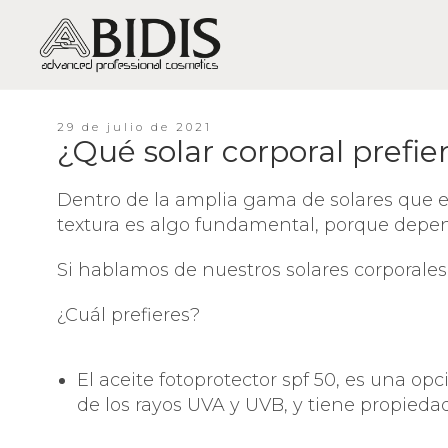
29 de julio de 2021
¿Qué solar corporal prefie
PIEL SECA / DESHIDRATACIÓN
LIMP
PIEL GRASA-MIXTA / BRILLOS,
HID
Dentro de la amplia gama de solares que e
EXCESO DE GRASA, ACNÉ
textura es algo fundamental, porque depend
EQUI
PIEL SENSIBLE / SENSIBILIDAD Y
CAL
ROJECES
Si hablamos de nuestros solares corporales,
ANT
PIEL MADURA / ARRUGAS Y
FLACIDEZ
¿Cuál prefieres?
FIR
PIEL MUY MADURA /
REG
REGENERACIÓN
El aceite fotoprotector spf 50, es una op
LUM
PIEL APAGADA / FALTA DE
de los rayos UVA y UVB, y tiene propied
VITALIDAD
TRA