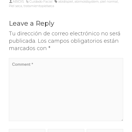
ABIDIS
Cuidado Facial
abidispiel
,
abimoistsystem
,
piel normal
,
Piel seca
,
tratamientopielseca
Leave a Reply
Tu dirección de correo electrónico no será
publicada.
Los campos obligatorios están
marcados con
*