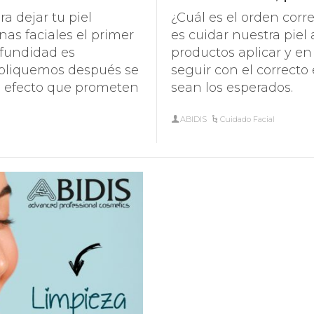
CUIDADO DEL CONTORNO DE
SPECIFIC
ra dejar tu piel
¿Cuál es el orden corr
OJOS Y PESTAÑAS
ABIDIS RESCUE
nas faciales el primer
es cuidar nuestra piel 
PROTECCIÓN SOLAR
rofundidad es
productos aplicar y e
SUN PROTECT
apliquemos después se
seguir con el correcto
l efecto que prometen
sean los esperados.
ABIDIS
Cuidado Facial