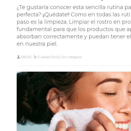
¿Te gustaría conocer esta sencilla rutina pa
perfecta? ¡¡Quédate!! Como en todas las ruti
paso es la limpieza. Limpiar el rostro en p
fundamental para que los productos que 
absorban correctamente y puedan tener e
en nuestra piel.
ABIDIS
Cuidado Facial
,
Sin categoría