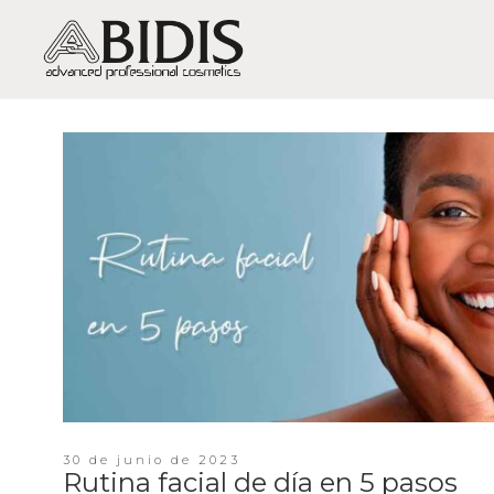
PIEL SECA / DESHIDRATACIÓN
PIEL GRASA-MIXTA / BRILLOS,
EXCESO DE GRASA, ACNÉ
PIEL SENSIBLE / SENSIBILIDAD Y
ROJECES
PIEL MADURA / ARRUGAS Y
FLACIDEZ
PIEL MUY MADURA /
REGENERACIÓN
PIEL APAGADA / FALTA DE
VITALIDAD
30 de junio de 2023
Rutina facial de día en 5 pasos