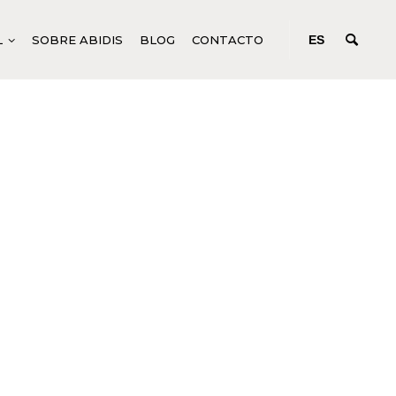
L
SOBRE ABIDIS
BLOG
CONTACTO
ES
N
ODUCTOS CORPORALES GENÉRICOS
CONCENTRADOS DE ACCIÓN
PROFUNDA
EM
UIDOS PARA TRATAMIENTOS CORPORALES
ODUCTOS CORPORALES ESPECÍFICOS
M
NICURA Y PEDICURA