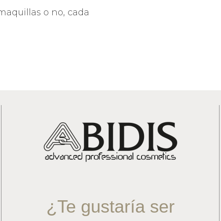
DADO DEL CONTORNO DE
SPECIFIC
aquillas o no, cada
Y PESTAÑAS
ABIDIS RESCUE CONCEN
TECCIÓN SOLAR
SUN PROTECT
¿Te gustaría ser