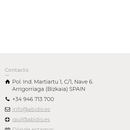
TRADOS
Contacto
Pol. Ind. Martiartu 1, C/1, Nave 6.
Arrigorriaga (Bizkaia) SPAIN
+34 946 713 700
info@abidis.es
raul@abidis.es
Dónde estamos