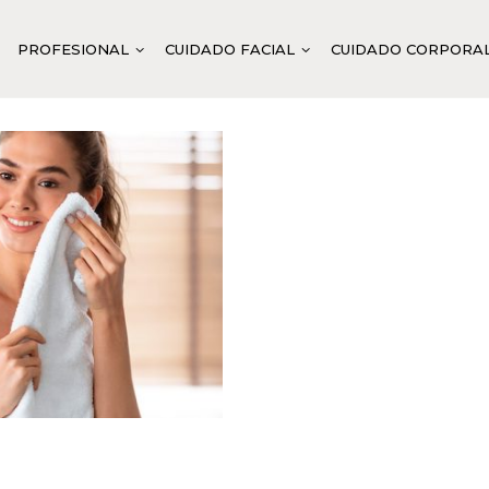
PROFESIONAL
CUIDADO FACIAL
CUIDADO CORPORA
IEZA Y TONIFICACIÓN
LIMPIEZA FACIAL
LIMPIEZA Y TONIFICACIÓ
PR
RATACIÓN
TONIFICACIÓN FACIAL
DOUBLE VITAMIN C SYST
FL
LIBRANTE
EXFOLIACIÓN
ANTI-AGE SYSTEM
PR
MANTE
MASCARILLAS
VITELLUS CAVIAR SYSTE
MA
I-EDAD
ACTIVACIÓN BASE
ABIGEN VEGAN SYSTEM
MEZA
ACTIVACIÓN ESPECÍFICA
ABITACH SYSTEM
ENERACIÓN
PLUS DE TRATAMIENTO Y PROTECCIÓN
ABITENDER CULTURE
INOSIDAD
TRATAMIENTO ESPECÍFICO
ABIMOIST SYSTEM
TAMIENTO INTENSIVO
ABIPURIFY BALANCE