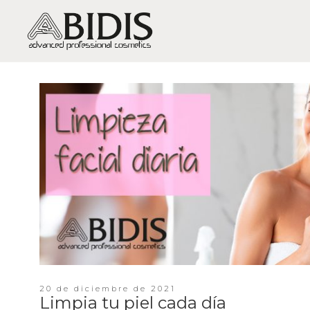
PIEL SECA / DESHIDRATACIÓN
LIMP
PIEL GRASA-MIXTA / BRILLOS,
HID
EXCESO DE GRASA, ACNÉ
EQUI
PIEL SENSIBLE / SENSIBILIDAD Y
CAL
ROJECES
ANT
PIEL MADURA / ARRUGAS Y
FLACIDEZ
FIR
PIEL MUY MADURA /
REG
REGENERACIÓN
LUM
PIEL APAGADA / FALTA DE
VITALIDAD
20 de diciembre de 2021
TRA
Limpia tu piel cada día