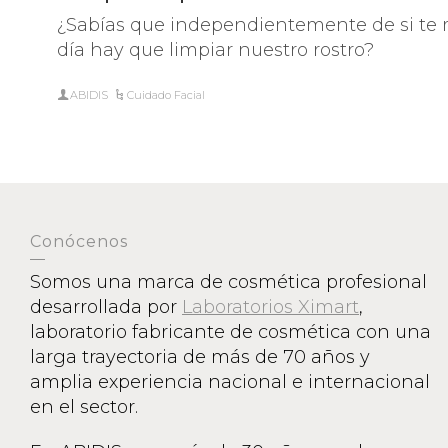
CUI
¿Sabías que independientemente de si te m
OJOS 
día hay que limpiar nuestro rostro?
PRO
ABIDIS
Cuidado Facial
Conócenos
Somos una marca de cosmética profesional
desarrollada por
Laboratorios Ximart
,
laboratorio fabricante de cosmética con una
larga trayectoria de más de 70 años y
amplia experiencia nacional e internacional
en el sector.