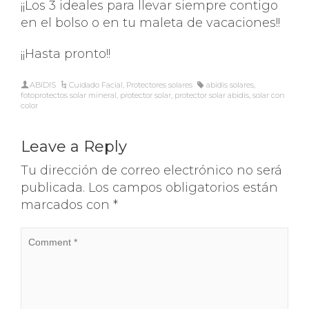
¡¡Los 3 ideales para llevar siempre contigo
en el bolso o en tu maleta de vacaciones!!
¡¡Hasta pronto!!
ABIDIS
Cuidado Facial
,
Protectores solares
abidis solares
,
fotoprotectos solar mineral
,
protector solar
,
protector solar abidis
,
solar con
color
Leave a Reply
Tu dirección de correo electrónico no será
publicada.
Los campos obligatorios están
marcados con
*