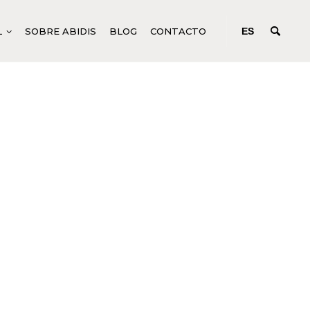
L
SOBRE ABIDIS
BLOG
CONTACTO
ES
IFICACIÓN
ODUCTOS CORPORALES GENÉRICOS
CONCENTRADOS DE ACCIÓN
PROFUNDA
N C SYSTEM
UIDOS PARA TRATAMIENTOS CORPORALES
EM
ODUCTOS CORPORALES ESPECÍFICOS
R SYSTEM
NICURA Y PEDICURA
SYSTEM
M
TURE
EM
ANCE