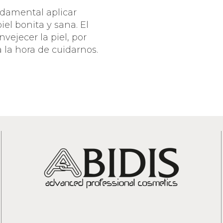
CUIDADO DEL CONTORNO DE
SPECIFIC
undamental aplicar
OJOS Y PESTAÑAS
ABIDIS RESCUE
iel bonita y sana. El
PROTECCIÓN SOLAR
vejecer la piel, por
SUN PROTECT
 la hora de cuidarnos.