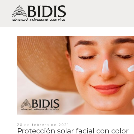
PIEL SECA / DESHIDRATACIÓN
PIEL GRASA-MIXTA / BRILLOS,
EXCESO DE GRASA, ACNÉ
PIEL SENSIBLE / SENSIBILIDAD Y
ROJECES
PIEL MADURA / ARRUGAS Y
FLACIDEZ
PIEL MUY MADURA /
REGENERACIÓN
PIEL APAGADA / FALTA DE
VITALIDAD
26 de febrero de 2021
Protección solar facial con color