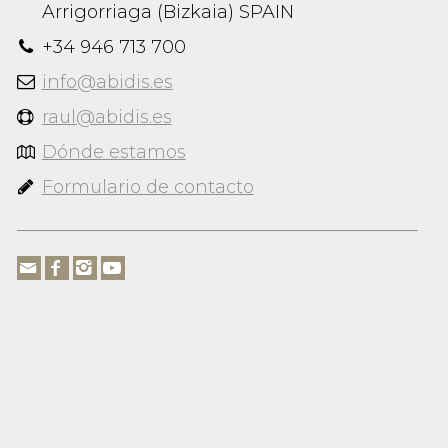
Arrigorriaga (Bizkaia) SPAIN
+34 946 713 700
info@abidis.es
raul@abidis.es
Dónde estamos
Formulario de contacto