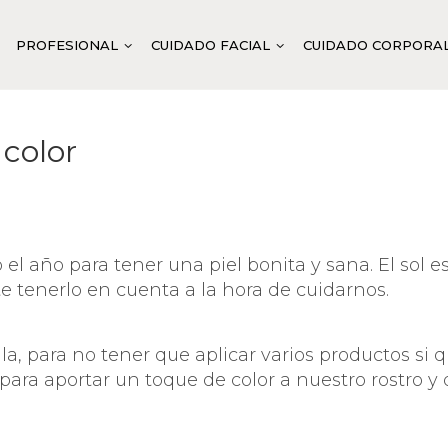
PROFESIONAL
CUIDADO FACIAL
CUIDADO CORPORA
 color
LIMPIEZA Y TONIFICACIÓN
LIMPIEZA FACIAL
LIMPIEZA Y TON
PR
HIDRATACIÓN
TONIFICACIÓN FACIAL
DOUBLE VITAMI
FL
EQUILIBRANTE
EXFOLIACIÓN
ANTI-AGE SYST
PR
CALMANTE
MASCARILLAS
VITELLUS CAVIA
MA
 el año para tener una piel bonita y sana. El sol
te tenerlo en cuenta a la hora de cuidarnos.
ANTI-EDAD
ACTIVACIÓN BASE
ABIGEN VEGAN 
FIRMEZA
ACTIVACIÓN ESPECÍFICA
ABITACH SYSTE
, para no tener que aplicar varios productos si qu
REGENERACIÓN
PLUS DE TRATAMIENTO Y PROTECCIÓN
ABITENDER CUL
 para aportar un toque de color a nuestro rostro y
LUMINOSIDAD
TRATAMIENTO ESPECÍFICO
ABIMOIST SYST
TRATAMIENTO INTENSIVO
ABIPURIFY BAL