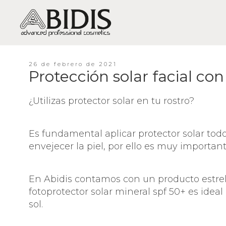
26 de febrero de 2021
Protección solar facial con
PIEL SECA / DESHIDRATACIÓN
PIEL GRASA-MIXTA / BRILLOS,
¿Utilizas protector solar en tu rostro?
EXCESO DE GRASA, ACNÉ
PIEL SENSIBLE / SENSIBILIDAD Y
ROJECES
Es fundamental aplicar protector solar todo
envejecer la piel, por ello es muy importan
PIEL MADURA / ARRUGAS Y
FLACIDEZ
PIEL MUY MADURA /
En Abidis contamos con un producto estrella
REGENERACIÓN
fotoprotector solar mineral spf 50+ es ideal
PIEL APAGADA / FALTA DE
sol.
VITALIDAD