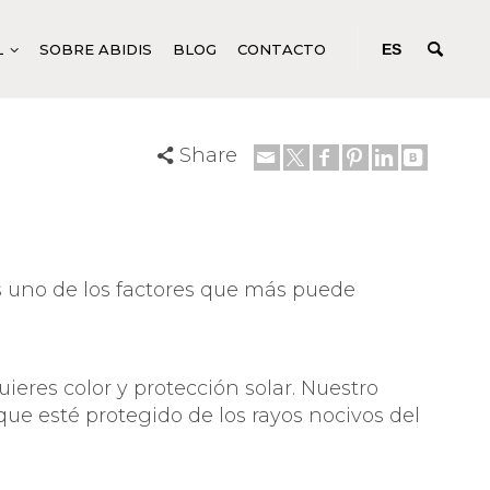
L
SOBRE ABIDIS
BLOG
CONTACTO
ES
Share
IFICACIÓN
ODUCTOS CORPORALES GENÉRICOS
CONCENTRADOS DE ACCIÓN
PROFUNDA
N C SYSTEM
UIDOS PARA TRATAMIENTOS CORPORALES
EM
ODUCTOS CORPORALES ESPECÍFICOS
R SYSTEM
NICURA Y PEDICURA
 es uno de los factores que más puede
SYSTEM
M
ieres color y protección solar. Nuestro
TURE
 que esté protegido de los rayos nocivos del
EM
ANCE