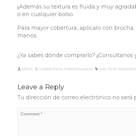
¡¡Además su textura es fluida y muy agrada
o en cualquier bolso.
Para mayor cobertura, aplícalo con brocha. 
manos.
¿Ya sabes dónde comprarlo? ¡¡Consúltanos
ABIDIS
Cuidado Facial
,
Protectores solares
color
,
facial
,
fotoprotect
Leave a Reply
Tu dirección de correo electrónico no será 