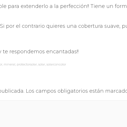
CUIDADO DEL CONTORNO DE
SPECIFIC
ble para extenderlo a la perfección!! Tiene un for
OJOS Y PESTAÑAS
ABIDIS RESCUE
PROTECCIÓN SOLAR
SUN PROTECT
Si por el contrario quieres una cobertura suave, p
 y te respondemos encantadas!!
or
,
mineral
,
protectorsolar
,
solar
,
solarconcolor
publicada.
Los campos obligatorios están marcad